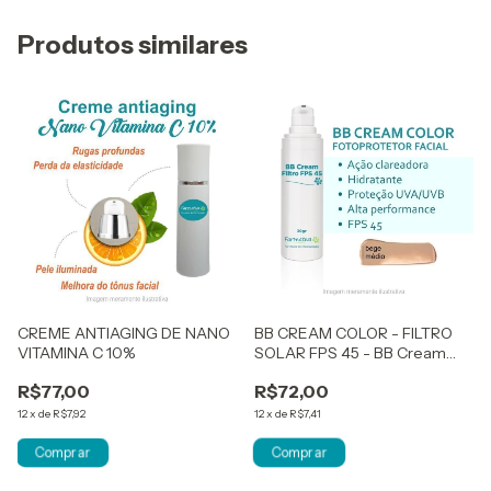
Produtos similares
CREME ANTIAGING DE NANO
BB CREAM COLOR - FILTRO
VITAMINA C 10%
SOLAR FPS 45 - BB Cream
bege médio
R$77,00
R$72,00
12
x
de
R$7,92
12
x
de
R$7,41