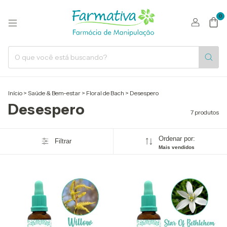
0
Início
>
Saúde & Bem-estar
>
Floral de Bach
>
Desespero
Desespero
7 produtos
Ordenar por:
Filtrar
Mais vendidos