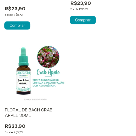
R$23,90
R$23,90
5
x
de
R$5,73
5
x
de
R$5,73
FLORAL DE BACH CRAB
APPLE 30ML
R$23,90
5
x
de
R$5,73