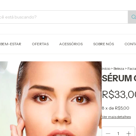
 BEM-ESTAR
OFERTAS
ACESSÓRIOS
SOBRE NÓS
CONT
Início
>
Beleza
>
Facia
SÉRUM 
R$33,0
8
x de
R$5,00
Ver mais detalhes