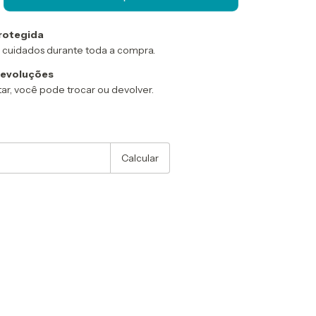
rotegida
 cuidados durante toda a compra.
devoluções
ar, você pode trocar ou devolver.
:
Alterar CEP
Calcular