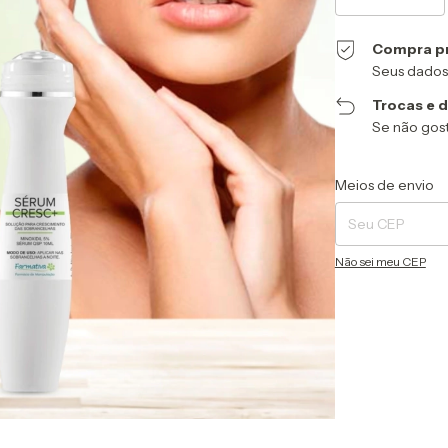
Compra p
Seus dados
Trocas e 
Se não gost
Entregas para o CEP
Meios de envio
Não sei meu CEP