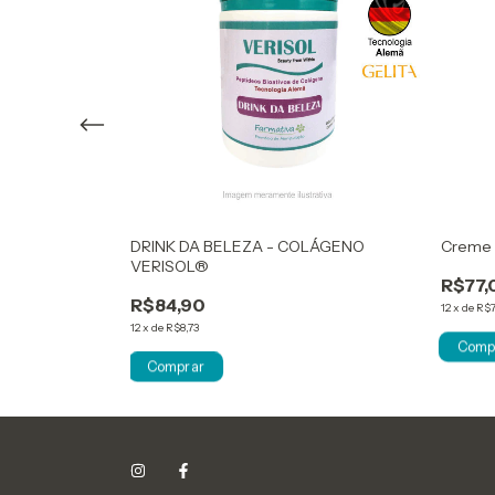
NANO VITAMINA
DRINK DA BELEZA - COLÁGENO
Creme 
VERISOL®
R$77,
R$84,90
12
x
de
R$7
12
x
de
R$8,73