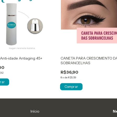
Anti-idade Antiaging 45+
CANETA PARA CRESCIMENTO D
SOBRANCELHAS
00
R$36,90
,92
8
x
de
R$5,59
Início
Ne