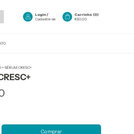
Login
/
Carrinho
(
0
)
Cadastre-se
R$0,00
ATO
l
>
SÉRUM CRESC+
CRESC+
0