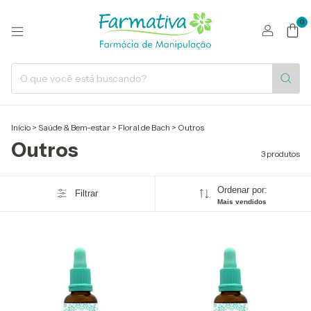
0
Início
>
Saúde & Bem-estar
>
Floral de Bach
>
Outros
Outros
3 produtos
Ordenar por:
Filtrar
Mais vendidos