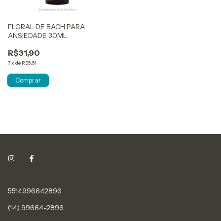
FLORAL DE BACH PARA
ANSIEDADE 30ML
R$31,90
7
x
de
R$5,51
5514996642896
(14) 99664-2896