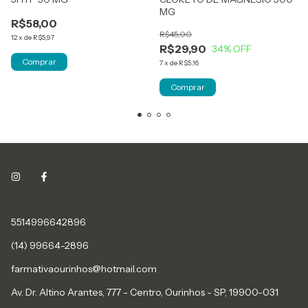
MG
R$58,00
R$45,00
12
x
de
R$5,97
R$29,90
34
% OFF
Comprar
7
x
de
R$5,16
Comprar
5514996642896
(14) 99664-2896
farmativaourinhos@hotmail.com
Av. Dr. Altino Arantes, 777 - Centro, Ourinhos - SP, 19900-031