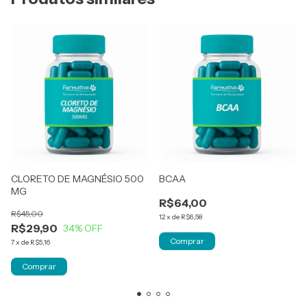
CLORETO DE MAGNÉSIO 500
BCAA
MG
R$64,00
R$45,00
12
x
de
R$6,58
R$29,90
34
% OFF
Comprar
7
x
de
R$5,16
Comprar