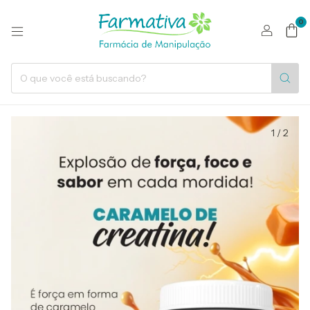
0
1
/
2