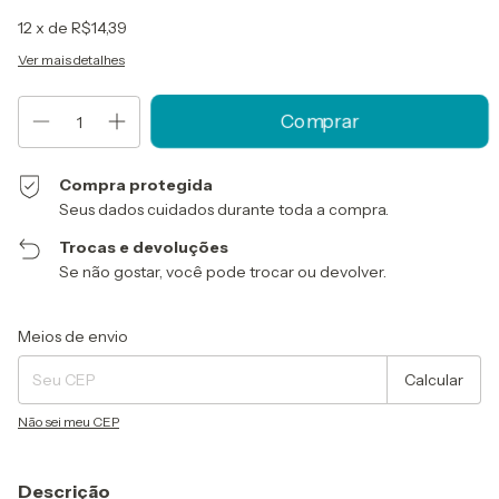
12
x de
R$14,39
Ver mais detalhes
Compra protegida
Seus dados cuidados durante toda a compra.
Trocas e devoluções
Se não gostar, você pode trocar ou devolver.
Entregas para o CEP:
Alterar CEP
Meios de envio
Calcular
Não sei meu CEP
Descrição