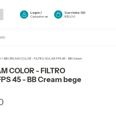
Login
/
Carrinho
(
0
)
Cadastre-se
R$0,00
ATO
l
>
BB CREAM COLOR - FILTRO SOLAR FPS 45 - BB Cream
M COLOR - FILTRO
PS 45 - BB Cream bege
0