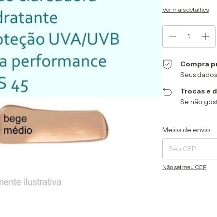
Ver mais detalhes
Compra p
Seus dados
Trocas e 
Se não gost
Entregas para o CEP
Meios de envio
Não sei meu CEP