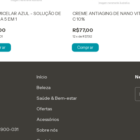
ICELAR AZUL - SOLUÇÃO DE
CREME ANTIAGING DE NANO VI
A 5 EM 1
C 10%
00
R$77,00
01
12
x
de
R$7,92
Início
Ne
Beleza
Saúde & Bem-estar
Ofertas
Acessórios
 19900-031
Sobre nós