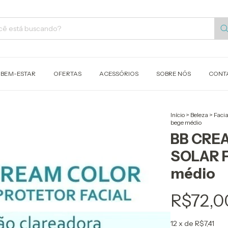
 BEM-ESTAR
OFERTAS
ACESSÓRIOS
SOBRE NÓS
CONT
Início
>
Beleza
>
Facia
bege médio
BB CREA
SOLAR F
médio
R$72,0
12
x de
R$7,41