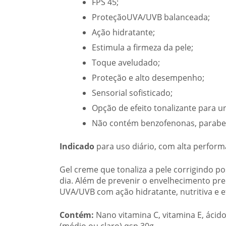
FPS 45;
ProteçãoUVA/UVB balanceada;
Ação hidratante;
Estimula a firmeza da pele;
Toque aveludado;
Proteção e alto desempenho;
Sensorial sofisticado;
Opção de efeito tonalizante para u
Não contém benzofenonas, parabe
Indicado
para uso diário, com alta perfor
Gel creme que tonaliza a pele corrigindo pos
dia. Além de prevenir o envelhecimento pr
UVA/UVB com ação hidratante, nutritiva e ef
Contém:
Nano vitamina C, vitamina E, ácido 
(médio ou claro) qsp 30g.