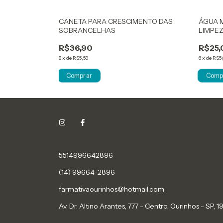
TRO SOLAR FPS
CANETA PARA CRESCIMENTO DAS
ÁGUA M
SOBRANCELHAS
LIMPEZ
R$36,90
R$25,
8
x
de
R$5,59
6
x
de
R$5,
5514996642896
(14) 99664-2896
farmativaourinhos@hotmail.com
Av. Dr. Altino Arantes, 777 - Centro, Ourinhos - SP,