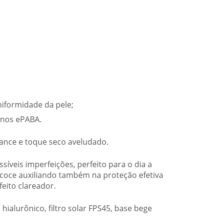
niformidade da pele;
nos ePABA.
mance e toque seco aveludado.
síveis imperfeições, perfeito para o dia a
ecoce auxiliando também na proteção efetiva
eito clareador.
hialurônico, filtro solar FPS45, base bege