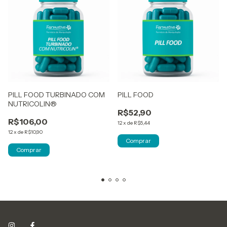
PILL FOOD TURBINADO COM
PILL FOOD
NUTRICOLIN®
R$52,90
R$106,00
12
x
de
R$5,44
12
x
de
R$10,90
Comprar
Comprar