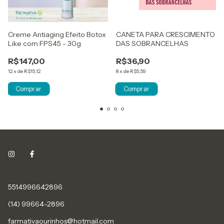
Creme Antiaging Efeito Botox
CANETA PARA CRESCIMENTO
Like com FPS45 - 30g
DAS SOBRANCELHAS
R$147,00
R$36,90
12
x
de
R$15,12
8
x
de
R$5,59
5514996642896
(14) 99664-2896
farmativaourinhos@hotmail.com